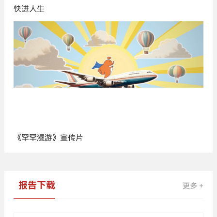
快进人生
《罕罕漫游》宣传片
广
告