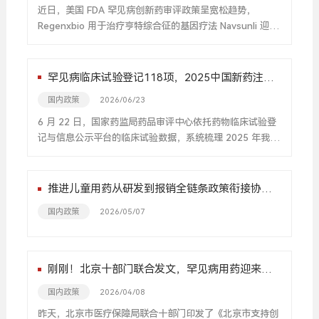
近日，美国 FDA 罕见病创新药审评政策呈宽松趋势，
Regenxbio 用于治疗亨特综合征的基因疗法 Navsunli 迎来
监管利好。
罕见病临床试验登记118项，2025中国新药注册
临床试验进展年度报告发布
国内政策
2026/06/23
6 月 22 日，国家药监局药品审评中心依托药物临床试验登
记与信息公示平台的临床试验数据，系统梳理 2025 年我国
新药注册临床试验开展情况，编制并发布《中国新药注册临
床试验进展年度报告（2025 年）》。
推进儿童用药从研发到报销全链条政策衔接协同
八部门联合发文完善儿童用药供应保障机制
国内政策
2026/05/07
刚刚！北京十部门联合发文，罕见病用药迎来重
大利好！
国内政策
2026/04/08
昨天，北京市医疗保障局联合十部门印发了《北京市支持创