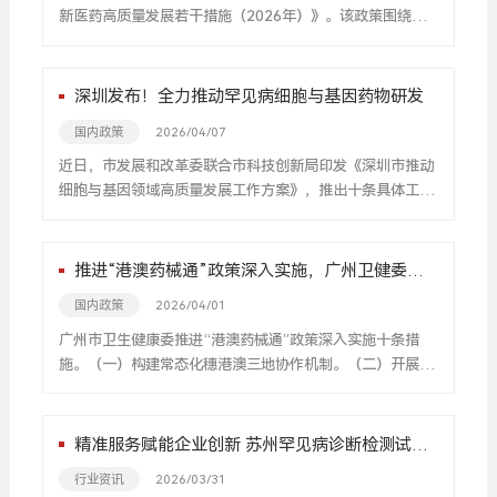
新医药高质量发展若干措施（2026年）》。该政策围绕临
床研究、审评审批、生产流通、临床应用、人工智能赋能及
投融资支持等关键环节，共提出三十二条具体举措。其中，
罕见病用药被多次提及，成为一大亮点。
深圳发布！全力​推动罕见病细胞与基因药物研发
国内政策
2026/04/07
近日，市发展和改革委联合市科技创新局印发《深圳市推动
细胞与基因领域高质量发展工作方案》，推出十条具体工作
举措（以下简称“细胞十条”），提出到2028年，全市细胞
与基因治疗产业规模达到200亿元，全市IIT项目达到50项，
建成2个以上CRO/CDMO服务平台，服务企业超300家，着
推进“港澳药械通”政策深入实施，广州卫健委印
力打造细胞与基因领域前沿技术和产品、创新企业和人才的
发10条措施→
国内政策
2026/04/01
集聚高地。
广州市卫生健康委推进“港澳药械通”政策深入实施十条措
施。（一）构建常态化穗港澳三地协作机制。（二）开展形
式多样政策宣传与科普。 （三）打造“港澳药械通”医疗服务
品牌。（四）加强企业战略对接与服务。（四）加强企业战
略对接与服务。（五）建设高质量真实世界研究协同网络。
精准服务赋能企业创新 苏州罕见病诊断检测试剂
（六）开展药械引进提质扩面专项行动。（七）探索建立
盒纳入国家优先审批
行业资讯
2026/03/31
“港澳药械通”上市药械与创新药械院内常态化应用衔接机