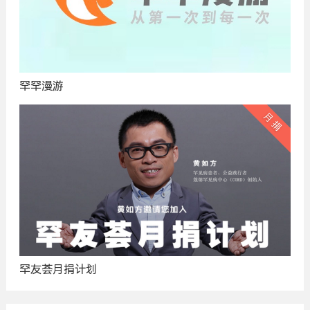
罕罕漫游
罕友荟月捐计划