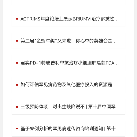
ACTRIMS年度论坛上展示BRIUMVI治疗多发性硬
化症的研究数据
第二届“金蜗牛奖”又来啦！你心中的英雄会是下
一位奖项得主吗？
君实PD-1特瑞普利单抗治疗小细胞肺癌获FDA孤
儿药认定
如何评估罕见病药物及其他医疗投入的资源是否
值得 | 第十届中国罕见病高峰论坛
三级预防体系，对出生缺陷说不 | 第十届中国罕见
病高峰论坛
基于案例分析的罕见病遗传咨询培训通知 | 第十届
中国罕见病高峰论坛