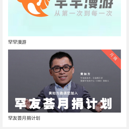
罕罕漫游
罕友荟月捐计划