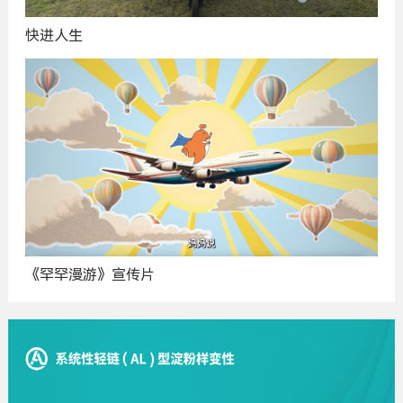
快进人生
《罕罕漫游》宣传片
广
告