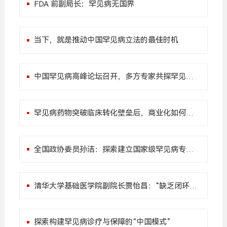
FDA 前副局长：罕见病无国界
当下，就是推动中国罕见病立法的最佳时机
中国罕见病高峰论坛召开，多方专家共探罕见病
事业发展之路
罕见病药物突破临床转化壁垒后，商业化如何破
局？
全国政协委员孙洁：探索建立国家级罕见病专项
基金，保障用药支付
清华大学基础医学院副院长贾怡昌：“缺乏闭环、
不得不出海”是当前创新药物出海面临的核心问题
探索构建罕见病诊疗与保障的“中国模式”