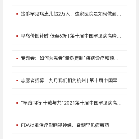
接诊罕见病患儿超2万人，这家医院是如何做到的
| 第十届中国罕见病高峰论坛
早鸟价倒计时 低至6折 | 第十届中国罕见病高峰论
坛
专题会：如何为患者“量身定制”疾病诊疗和预防
方案 | 第十届中国罕见病高峰论坛
志愿者招募，九月我们相约杭州 | 第十届中国罕见
病高峰论坛
“罕路同行 十载与共”2021第十届中国罕见病高峰
论坛 | 报名正式开启
FDA批准治疗影响视神经、脊髓罕见病新药