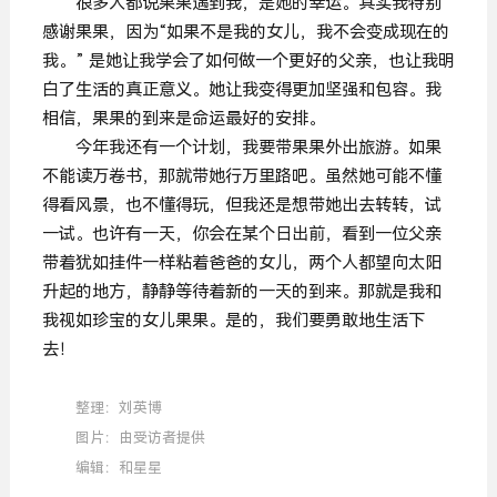
很多人都说果果遇到我，是她的幸运。其实我特别
感谢果果，因为“如果不是我的女儿，我不会变成现在的
我。” 是她让我学会了如何做一个更好的父亲，也让我明
白了生活的真正意义。她让我变得更加坚强和包容。我
相信，果果的到来是命运最好的安排。
今年我还有一个计划，我要带果果外出旅游。如果
不能读万卷书，那就带她行万里路吧。虽然她可能不懂
得看风景，也不懂得玩，但我还是想带她出去转转，试
一试。
也许有一天，你会在某个日出前，看到一位父亲
带着犹如挂件一样粘着爸爸的女儿，两个人都望向太阳
升起的地方，静静等待着新的一天的到来。那就是我和
我视如珍宝的女儿果果。
是的，我们要勇敢地生活下
去！
整理：刘英博
图片：由受访者提供
编辑：和星星