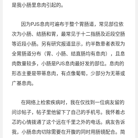
是我小肠里息肉引起的。
因为PJS息肉可遍布于整个胃肠道，常见部位依
次为小肠、结肠和胃，最常见于十二指肠及近段空肠
等近段小肠。另有研究报道显示，约半数患者表现为
全胃肠道分布（胃、小肠、结直肠均有息肉），且息
肉数量较多，小肠是PJS息肉最好发的部位。息肉的
形态主要是带蒂息肉，有点像葡萄，少部分为无蒂或
广基息肉。
在网络上检索疾病时，我在仅找到一位病友留的
问诊帖子，帖子里他留下了自己的手机号。我怀着忐
忑的心情拨通了这个远在千里之外的电话。病友告诉
我，小肠息肉切除需要在开腹的同时用肠镜配合。简