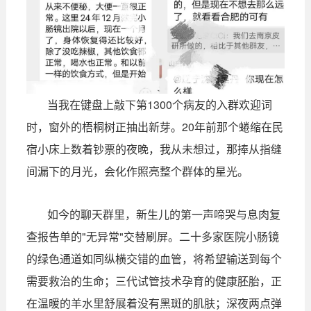
当我在键盘上敲下第1300个病友的入群欢迎词
时，窗外的梧桐树正抽出新芽。
20年前那个蜷缩在民
宿小床上数着钞票的夜晚，我从未想过，那捧从指缝
间漏下的月光，会化作照亮整个群体的星光。
如今的聊天群里，新生儿的第一声啼哭与息肉复
查报告单的"无异常"交替刷屏。二十多家医院小肠镜
的绿色通道如同纵横交错的血管，将希望输送到每个
需要救治的生命；三代试管技术孕育的健康胚胎，正
在温暖的羊水里舒展着没有黑斑的肌肤；深夜两点弹