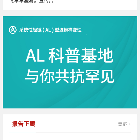
《罕罕漫游》宣传片
广
告
报告下载
更多 +