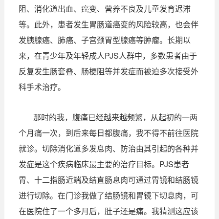
阻、消化道出血、癌变、营养不良及儿童发育迟滞
等。此外，患者发生胃肠道癌变的风险较高，也会伴
发胰腺癌、肺癌、子宫颈胃型腺癌等肿瘤。长期以
来，在青少年及年轻成人PJS人群中，多数患者由于
反复发生肠套叠、肠梗阻等并发症而被迫多次接受外
科手术治疗。
那时的我，腹痛已经越来越频繁，从起初的一两
个月痛一次，到后来每日都腹痛，我不得不前往医院
就诊。切除消化道多发息肉、防治由其引起的各种并
发症是这个疾病临床最主要的治疗目标。PJS患者
胃、十二指肠近端及结直肠息肉可通过胃镜和结肠镜
进行切除。在门诊我做了结肠镜和胃镜下切息肉，可
在医院住了一个多月后，肚子还是痛。我猜测这应该