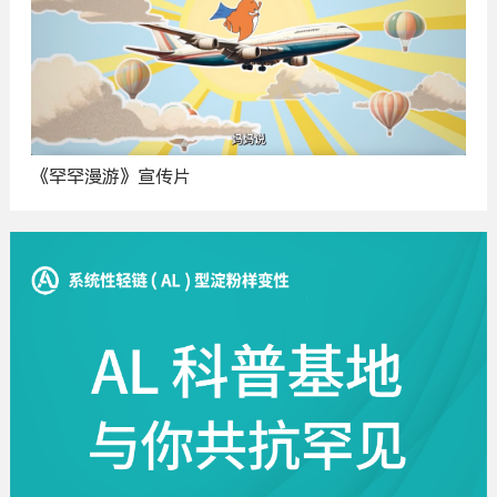
《罕罕漫游》宣传片
广
告