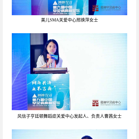
美儿SMA关爱中心邢焕萍女士
风信子亨廷顿舞蹈症关爱中心发起人、负责人曹茜女士