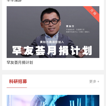
罕罕漫游
罕友荟月捐计划
科研招募
更多 +