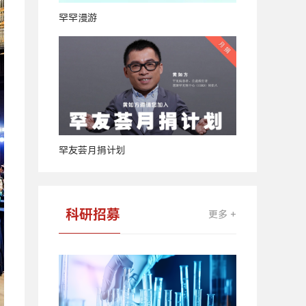
罕罕漫游
罕友荟月捐计划
科研招募
更多 +