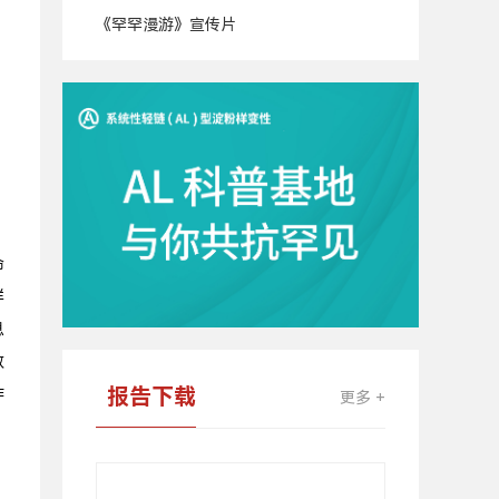
《罕罕漫游》宣传片
广
告
命
样
息
数
报告下载
作
更多 +