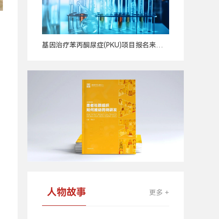
基因治疗苯丙酮尿症(PKU)项目报名来
的
广
啦！
告
人物故事
更多 +