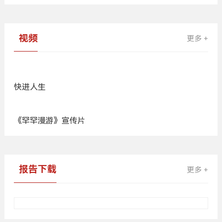
生下罕见病的孩子，他却说：这是命运最好的安排
成为罕见病患者22年，我多了1300个好友
每一个孩子，都是生命的礼物
广
告
视频
更多 +
快进人生
《罕罕漫游》宣传片