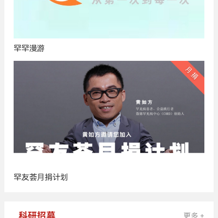
罕罕漫游
罕友荟月捐计划
科研招募
更多 +