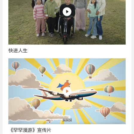
快进人生
《罕罕漫游》宣传片
广