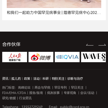
和我们一起助力中国罕见病事业 | 蔻德罕见病中心2025
年度招聘计划
合作伙伴
资讯
|
孤儿药
|
政策
|
活动
|
科研
|
特别关注
|
诊断与治疗
热门标签：
高峰论坛
｜
两会与罕病
｜
罕日专列
｜
罕日关注
｜
FDA/EMA /CFDA
｜
报告/指南
｜
病友故事
｜
专家视角
｜
会议/活动
｜
研究/数据
｜
行业资讯
Telephone：13552729249
Email：public@cord.org.cn