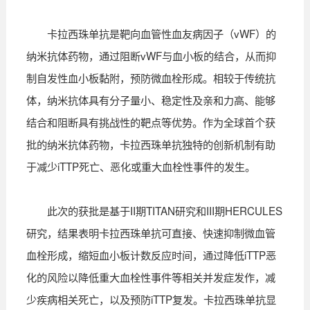
卡拉西珠单抗是靶向血管性血友病因子（vWF）的
纳米抗体药物，通过阻断vWF与血小板的结合，从而抑
制自发性血小板黏附，预防微血栓形成。相较于传统抗
体，纳米抗体具有分子量小、稳定性及亲和力高、能够
结合和阻断具有挑战性的靶点等优势。作为全球首个获
批的纳米抗体药物，卡拉西珠单抗独特的创新机制有助
于减少iTTP死亡、恶化或重大血栓性事件的发生。
此次的获批是基于II期TITAN研究和III期HERCULES
研究，结果表明卡拉西珠单抗可直接、快速抑制微血管
血栓形成，缩短血小板计数反应时间，通过降低iTTP恶
化的风险以降低重大血栓性事件等相关并发症发作，减
少疾病相关死亡，以及预防iTTP复发。卡拉西珠单抗显