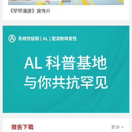
《罕罕漫游》宣传片
广
告
报告下载
更多 +