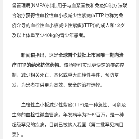
督管理局(NMPA)批准,用于与血浆置换和免疫抑制疗法联
合治疗获得性血栓性血小板减少性紫癜(aTTP,也称为免
疫介导的血栓性血小板减少性紫癜(iTTP))的成人和12岁
及以上体重至少40kg的青少年患者。
新闻稿指出，这是
全球首个获批上市且唯一靶向治
。该药物可实现更快速的疾病控
疗iTTP的纳米抗体药物
制，减少相关死亡、恶化或重大血栓性事件，预防复
发，为患者提供更为高效、安全的治疗选择。
血栓性血小板减少性紫癜(TTP)是一种急性、可危及
生命的血栓性微血管病。年发病率为2~6/百万，是一种
超级罕见的疾病，目前已被纳入我国《第二批罕见病目
录》。