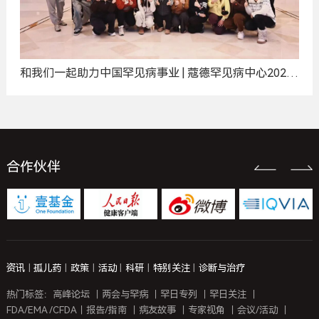
和我们一起助力中国罕见病事业 | 蔻德罕见病中心2025
年度招聘计划
合作伙伴
资讯
|
孤儿药
|
政策
|
活动
|
科研
|
特别关注
|
诊断与治疗
热门标签：
高峰论坛
｜
两会与罕病
｜
罕日专列
｜
罕日关注
｜
FDA/EMA /CFDA
｜
报告/指南
｜
病友故事
｜
专家视角
｜
会议/活动
｜