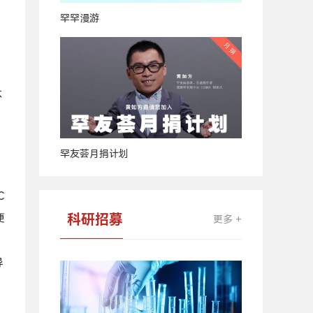
罕罕漫游
不
罕友荟月捐计划
C
科研招募
硬
更多 +
导