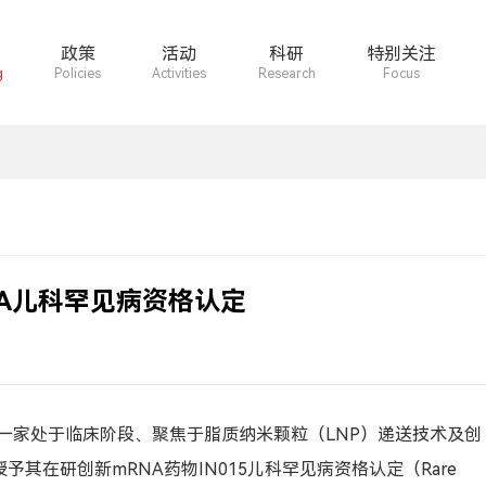
政策
活动
科研
特别关注
g
Policies
Activities
Research
Focus
FDA儿科罕见病资格认定
a”），一家处于临床阶段、聚焦于脂质纳米颗粒（LNP）递送技术及创
予其在研创新mRNA药物IN015儿科罕见病资格认定（Rare