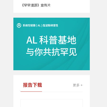
《罕罕漫游》宣传片
广
告
报告下载
更多 +