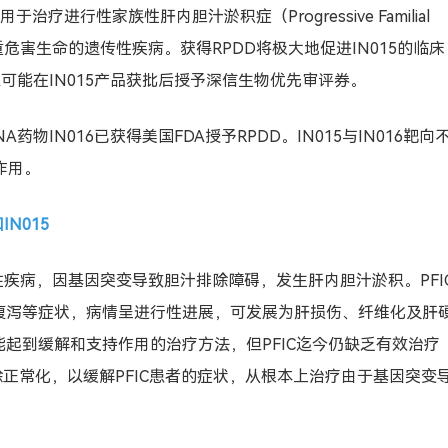
IN015用于治疗进行性
家族性肝内胆汁淤积症
（Progressive Familial
），这是一种严重危害生命的遗传性疾病。获得RPDD将极大地促进IN015的临床
A可能在IN015产品获批后授予深信生物优先审评券。
A药物IN016已获得美国FDA授予RPDD。IN015与IN016靶向
作用。
N015
性疾病，因基因突变导致胆汁排除障碍，发生肝内胆汁淤积。PFI
腹泻等症状，病情呈进行性进展，可发展为肝损伤、纤维化及肝
起到缓解和支持作用的治疗方法，但PFIC迄今仍缺乏有效治疗
除正常化，以缓解PFIC患者的症状，从根本上治疗由于基因突变