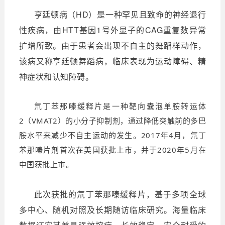
亨廷顿病（HD）是一种罕见且致命的神经退行
性疾病，由HTT基因1号外显子的CAG重复数异常
扩增所致。由于患者会出现不自主的舞蹈样动作，
该病又称亨廷顿舞蹈病，临床表现为运动障碍、精
神症状和认知障碍。
氘丁苯那嗪缓释片是一种靶向
囊泡单胺转运体
2（VMAT2）的小分子抑制剂，通过降低突触前的多巴
胺水平来减少不自主运动的发生。2017年4月，氘丁
苯那嗪片剂首次在美国获批上市，并于2020年5月在
中国获批上市。
此次获批的氘丁苯那嗪缓释片，基于多项全球
多中心、随机对照及长期随访临床研究。海量临床