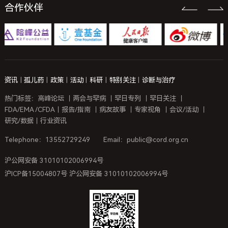
合作伙伴
资讯
|
孤儿药
|
政策
|
活动
|
科研
|
特别关注
|
诊断与治疗
热门标签：
高峰论坛
｜
两会与罕病
｜
罕日专列
｜
罕日关注
｜
FDA/EMA /CFDA
｜
报告/指南
｜
病友故事
｜
专家视角
｜
会议/活动
｜
研究/数据
｜
行业资讯
Telephone：13552729249
Email：public@cord.org.cn
沪公网安备 31010102006994号
沪ICP备15004807号 沪公网安备 31010102006994号