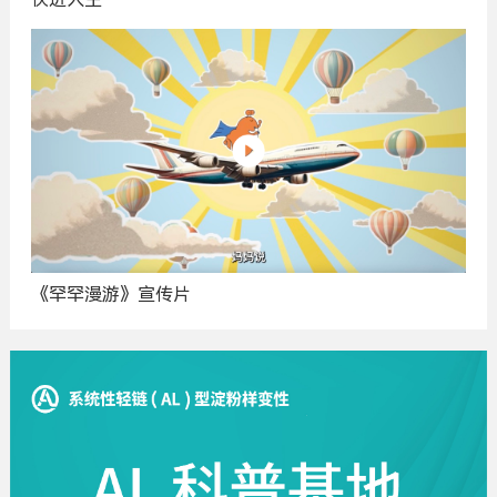
《罕罕漫游》宣传片
广
告