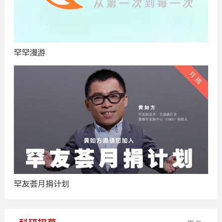
罕罕漫游
罕友荟月捐计划