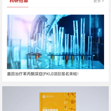
科研招募
更多 +
基因治疗苯丙酮尿症(PKU)项目报名来啦！
广
告