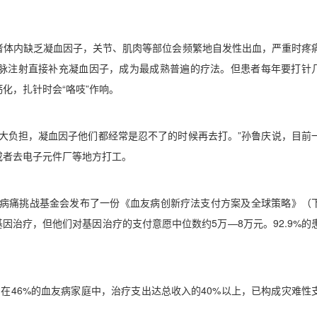
者体内缺乏凝血因子，关节、肌肉等部位会频繁地自发性出血，严重时疼
脉注射直接补充凝血因子，成为最成熟普遍的疗法。但患者每年要打针
钙化，扎针时会
“
咯吱
”
作响。
大负担，凝血因子他们都经常是忍不了的时候再去打。
”
孙鲁庆说，目前
或者去电子元件厂等地方打工。
病痛挑战基金会发布了一份《血友病创新疗法支付方案及全球策略》（
基因治疗，但他们对基因治疗的支付意愿中位数约
5
万
—8
万元。
92.9%
的
。在
46%
的血友病家庭中，治疗支出达总收入的
40%
以上，已构成灾难性