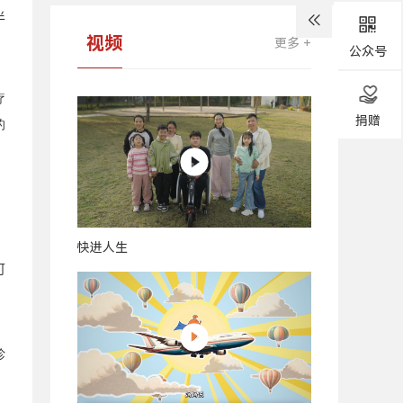
半
视频
更多 +
公众号
疗
捐赠
的
快进人生
可
诊