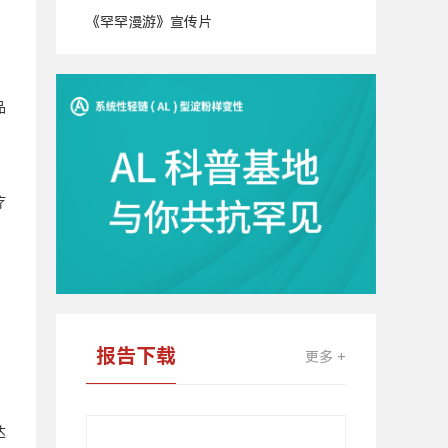
《罕罕漫游》宣传片
广
告
品
疗
报告下载
更多 +
达