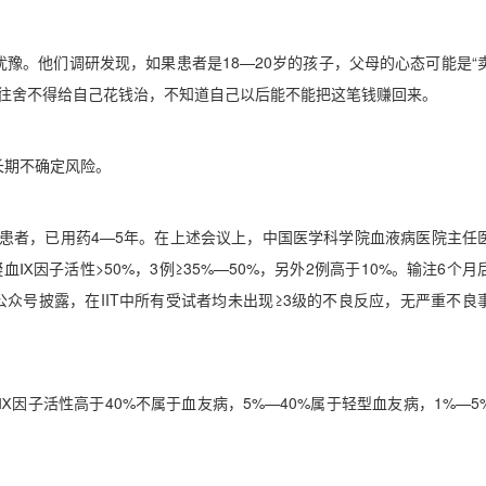
犹豫。他们调研发现，如果患者是
18—20
岁的孩子，父母的心态可能是
“
往舍不得给自己花钱治，不知道自己以后能不能把这笔钱赚回来。
长期不确定风险。
患者，已用药
4—5
年。在上述会议上，中国医学科学院血液病医院主任
凝血
Ⅸ
因子活性
>50%
，
3
例
≥35%—50%
，另外
2
例高于
10%
。输注
6
个月
公众号披露，在
IIT
中所有受试者均未出现
≥3
级的不良反应，无严重不良
Ⅸ
因子活性高于
40%
不属于血友病，
5%—40%
属于轻型血友病，
1%—5