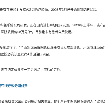
也有在研的血友病
A
基因治疗药物，
2026
年
3
月已开始
III
期临床试验。
的华毅乐健公司研发，正在国内进行
III
期临床试验。
2026
年上半年，该产
，医院收费价
68
万元
/
针，目前也未有患者自费使用。
接受治疗了。
”
华西乐城医院院长助理兼项目发展部部长、乐城管理局医
向医院咨询该血友病
A
基因治疗项目。
，现在的定价并不一定是药品上市后的定价。
能否按疗效分期付费
患者来找信念医药咨询用药相关事宜。他们所在地的惠民保都纳入了波哌