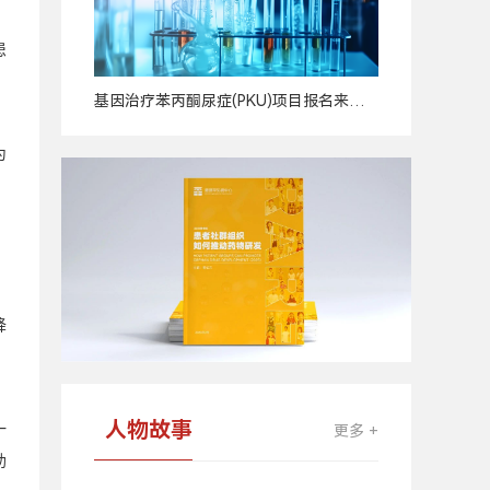
患
基因治疗苯丙酮尿症(PKU)项目报名来
广
啦！
告
为
降
一
人物故事
更多 +
助