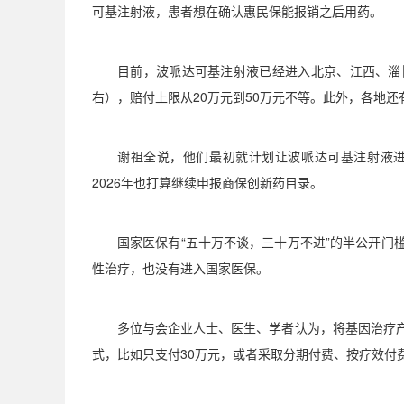
可基注射液，患者想在确认惠民保能报销之后用药。
目前，波哌达可基注射液已经进入北京、江西、淄
右），赔付上限从
20
万元到
50
万元不等。此外，各地还
谢祖全说，他们最初就计划让波哌达可基注射液
2026
年也打算继续申报商保创新药目录。
国家医保有
“
五十万不谈，三十万不进
”
的半公开门
性治疗，也没有进入国家医保。
多位与会企业人士、医生、学者认为，将基因治疗
式，比如只支付
30
万元，或者采取分期付费、按疗效付