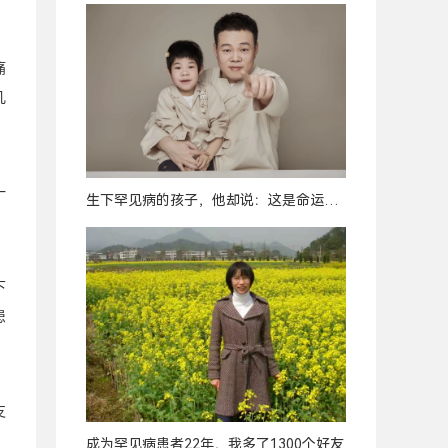
痛
几
一
生下罕见病的孩子，他却说：这是命运最
好的安排
下
患
支
成为罕见病患者22年，我多了1300个好友