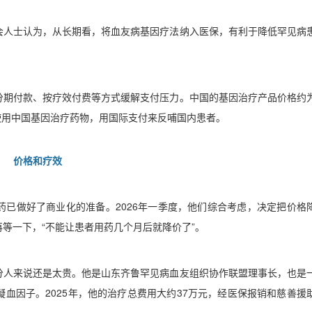
会人士认为，从长期看，将血友病基因疗法纳入医保，有利于降低罕见病
分期付款、按疗效付费等方式缓解支付压力。中国的基因治疗产品价格约
使用中国基因治疗药物，用国际支付来反哺国内患者。
价格和疗效
药已做好了商业化的准备。
2026
年一季度，他们综合考虑，决定把价格
再等一下，
“
不能让患者用药几个月后就降价了
”
。
分人来说还是太贵。他是山东齐鲁罕见病血友组织协作联盟理事长，也是
凝血因子。
2025
年，他的治疗总费用大约
37
万元，经医保报销和慈善援