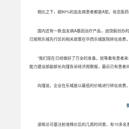
相比之下，超
80%
的血友病患者都是
A
型。信念医药
国内还有一款血友病
A
基因治疗产品，由饶毅创办
已按照乐城先行区的相关政策在华西乐城医院转化收费
“
我们现在已经做好了万全的准备，就等着有患者来
能力建设部副部长向瑾告诉经济观察报，最近已有患者
向瑾说，企业在乐城是以最低的价格进行转化收费
波哌达可基注射液降价后的几周时间里，有
10
多名