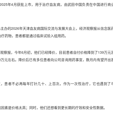
2025
年
4
月获批上市，用于治疗血友病，由武田中国负责在中国进行商
心主办的
2026
年天津血友病国际交流与发展大会上，经济观察报从信念医
治疗药物，患者都是通过临床试验入组用药。
济观察报，今年
6
月初，他们已经降价，目前患者自付价格降到了
139
万元
0
万元左右。降价后已有多位患者向公司咨询用药事宜，数月内有望开出
愈，患者不必再每年打针几十、上百次。作为一次性治疗，它也遇到了
的因素是价格太高；同时，他们还想看到更长期的疗效和安全性数据。