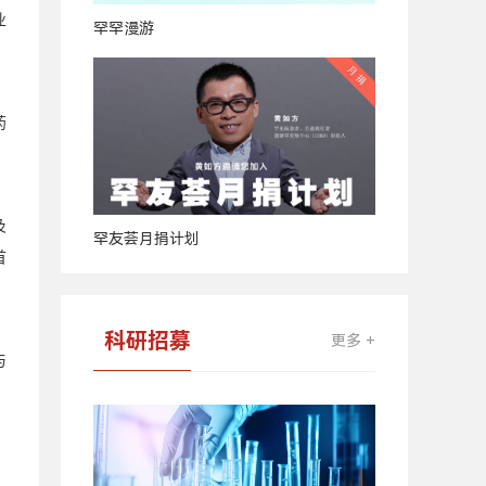
业
罕罕漫游
药
及
罕友荟月捐计划
首
科研招募
更多 +
与