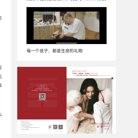
卖
每一个孩子，都是生命的礼物
广
告
医
后
事
%