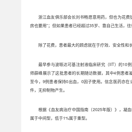
浙江血友俱乐部会长刘书畅愿意用药，但也为花费
房也要用
”
；但如果患者已经超过
35
岁、靠自己生活，往
除了花费，患者最大的顾虑就在于疗效、安全性和
最早参与波哌达可基注射液临床研究（
IIT
）的
10
例
师薛峰展示了这批患者的长期随访数据，其中
4
例患者
至今，
9
例患者保持
0
出血，
0
因子使用。信念医药亦在
件，无抑制物产生。
根据《血友病治疗中国指南（
2025
年版）》，凝血
属于中间型，低于
1%
属于重型。