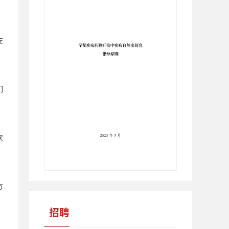
左
们
次
方
招聘