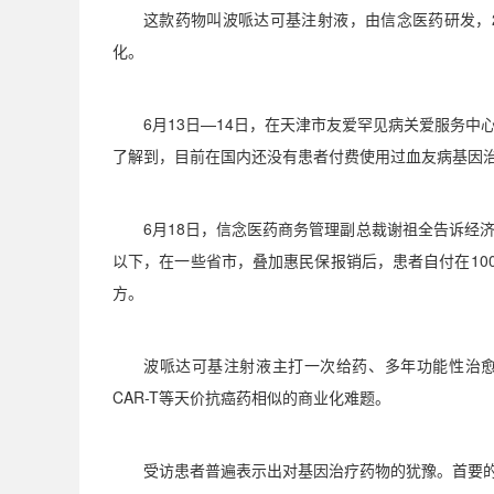
这款药物叫波哌达可基注射液，由信念医药研发，
化。
6
月
13
日
—14
日，在天津市友爱罕见病关爱服务中
了解到，目前在国内还没有患者付费使用过血友病基因
6
月
18
日，信念医药商务管理副总裁谢祖全告诉经
以下，在一些省市，叠加惠民保报销后，患者自付在
10
方。
波哌达可基注射液主打一次给药、多年功能性治
CAR-T
等天价抗癌药相似的商业化难题。
受访患者普遍表示出对基因治疗药物的犹豫。首要