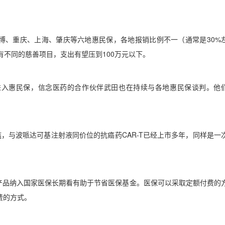
博、重庆、上海、肇庆等六地惠民保，各地报销比例不一（通常是
30%
有不同的慈善项目，支出有望压到
100
万元以下。
进入惠民保，信念医药的合作伙伴武田也在持续与各地惠民保谈判。他
槛，与波哌达可基注射液同价位的抗癌药
CAR-T
已经上市多年，同样是一
产品纳入国家医保长期看有助于节省医保基金。医保可以采取定额付费的
费的方式。