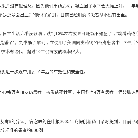
效果并没有很理想，因为他们用药之初，凝血因子水平会大幅上升，一年
不是还是会出血？
”
他也了解到，目前已经用药的患者基本没有出血。
，日常生活几乎没影响，跌到
10%
左右效果可能就不如意了，
“
就看药物
是赚了
”
。刘书畅了解到，在使用了美国同类药物的台湾患者中，
7
年后
疗技术有迭代，超过
10
年仍有效的概率很大。
也想进一步观望用药
10
年后的有效性和安全性。
有
40
余万名血友病患者，按发病率计算，中国约有
4
万名患者。但波哌达
友病
B
的疗法。信念医药在申报
2025
年商保创新药目录时提到，目前已
治疗标准的患者约
600
例。