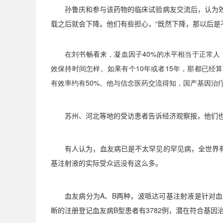
孙鲁庆和参与该药物的临床试验病友交流后，认为
载之后就会下降。他们有些担心，
“
既然下降，那以后是
在刘书畅看来，凝血因子
40%
的水平相当于正常人
效保持时间怎样。如果有个
10
年或者
15
年，那都已经算
有效率约有
50%
。他与信念医药交流得知，国产基因治
苏州、河北等地的受访患者告诉经济观察报，他们
有人认为，血友病已是不太罕见的罕见病，全世界
基注射液的实际受众远没有这么多。
血友病分为
A
、
B
两种，波哌达可基注射液是针对血
断的注册登记血友病
B
型患者有
3782
例，潜在符合基因