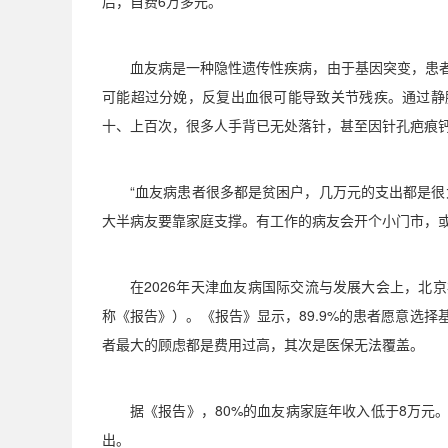
后，自费
6
万多元。
血友病是一种隐性遗传性疾病，由于基因突变，患
可能超过分娩，反复出血很可能导致关节残疾。通过静
十、上百次，很多人手背已无处落针，甚至因针孔疤痕
“
血友病患者很多都是贫困户，几万元的支出都是很
大半病友要靠家庭支撑。有工作的病友会开个小门市，
在
2026
年天津血友病国际交流与发展大会上，北京
称《报告》）。《报告》显示，
89.9%
的患者愿意选择
者最大的顾虑都是费用过高，其次是医保无法覆盖。
据《报告》，
80%
的血友病家庭年收入低于
8
万元
出。