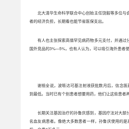
北大清华生命科学联合中心创始主任饶毅等多位与
者的经济负担，长期看也能节省医保支出。
有人也主张探索高值罕见病药物多元支付，并通过
国外竞品的
3%—5%
，也有人认为，可以吸引海外患者
谢祖全说，波哌达可基注射液获批数月后，信念医
到最低。当时已有个别患者想要用药，他们让这些患者
长期关注基因治疗的孙鲁庆感到，基因疗法对大部
名血友病患者。像绝大多数患者一样，孙鲁庆使用的是