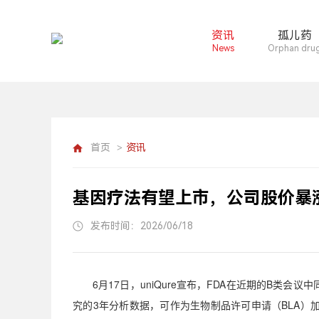
资讯
孤儿药
News
Orphan dru
首页
资讯
>
基因疗法有望上市，公司股价暴涨
发布时间：2026/06/18
6
月
17
日，
uniQure
宣布，
FDA
在近期的
B
类会议中
究的
3
年分析数据，可作为生物制品许可申请（
BLA
）