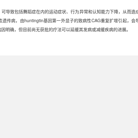
，可导致包括舞蹈症在内的运动症状、行为异常和认知能力下降，从而造
性遗传病，由
huntingtin
基因第一外显子的致病性
CAG
重复扩增引起，会
病因明确，但目前尚无获批的疗法可以延缓其发病或减缓疾病的进展。