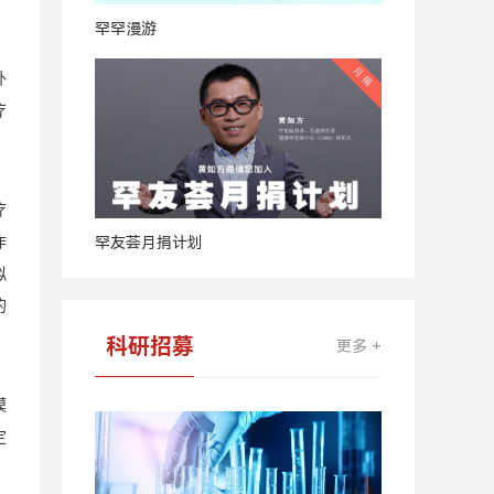
罕罕漫游
外
疗
疗
作
罕友荟月捐计划
拟
的
科研招募
更多 +
模
定