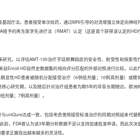
性基因疗法。患者接受单次给药，通过
MRI
引导的对流增强立体定向神经
DA
授予的再生医学先进疗法（
RMAT
）认定（这是首个获得该认定的
HD
床研究，以评估
AMT-130
治疗亨廷顿舞蹈症的安全性、耐受性和探索性
来自
Enroll-HD
自然史数据集的倾向评分匹配的外部对照进行比较，以此
早期显性
HD
患者被随机分配接受治疗（
6
例低剂量；
10
例高剂量）或模
法核心研究期，以及随后针对治疗组患者为期
5
年的非盲长期随访。欧洲
例低剂量；
7
例高剂量）。
计与
uniQure
达成一致，包括考虑使用接受标准治疗的同期对照组来代替
此前，
FDA
曾认为该
3
年期分析数据不足以支持加速批准申请，而此次决
的要求正展现出越来越多的灵活性。