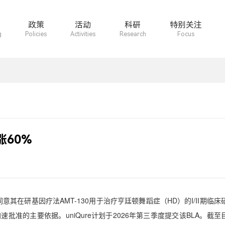
政策
活动
科研
特别关注
g
Policies
Activities
Research
Focus
60%
同意其在研基因疗法
AMT-130
用于治疗亨廷顿舞蹈症（
HD
）的
I/II
期临床
加速批准的主要依据。
uniQure
计划于
2026
年第三季度提交该
BLA
。截至