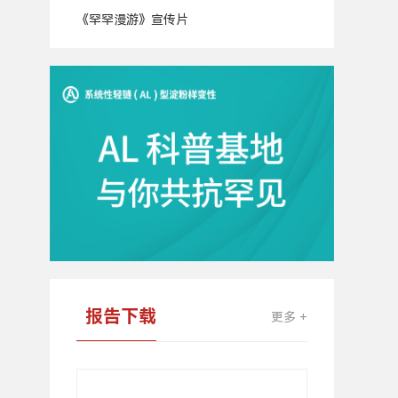
《罕罕漫游》宣传片
广
告
报告下载
更多 +