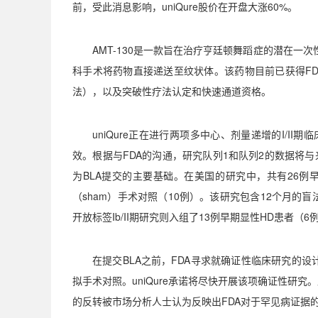
前，受此消息影响，
uniQure
股价在开盘大涨
60%
。
AMT-130
是一款旨在治疗亨廷顿舞蹈症的潜在一次
科手术将药物直接递送至纹状体。该药物目前已获得
F
法），以及突破性疗法认定和快速通道资格。
uniQure
正在进行两项多中心、剂量递增的
I/II
期临
效。根据与
FDA
的沟通，研究队列
1
和队列
2
的数据将与
为
BLA
提交的主要基础。在美国的研究中，共有
26
例
（
sham
）手术对照（
10
例）。该研究包含
12
个月的盲
开放标签
Ib/II
期研究则入组了
13
例早期显性
HD
患者（
6
在提交
BLA
之前，
FDA
寻求就确证性临床研究的设
拟手术对照。
uniQure
承诺将尽快开展该项确证性研究。
的反转被市场分析人士认为反映出
FDA
对于罕见病证据