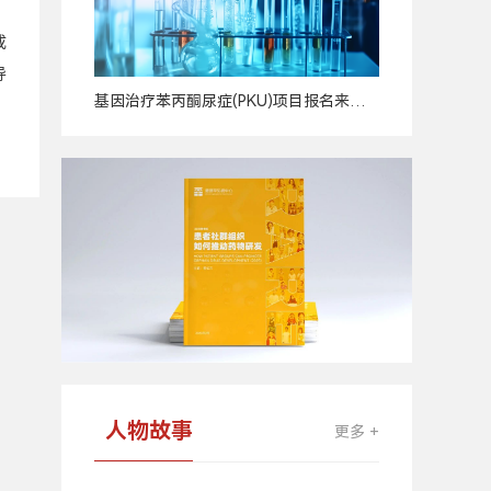
成
导
基因治疗苯丙酮尿症(PKU)项目报名来
广
啦！
告
人物故事
更多 +