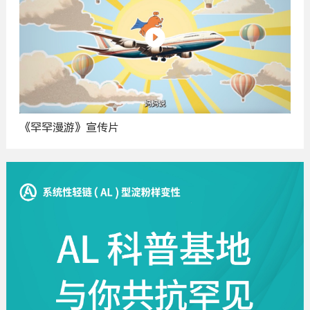
《罕罕漫游》宣传片
广
告