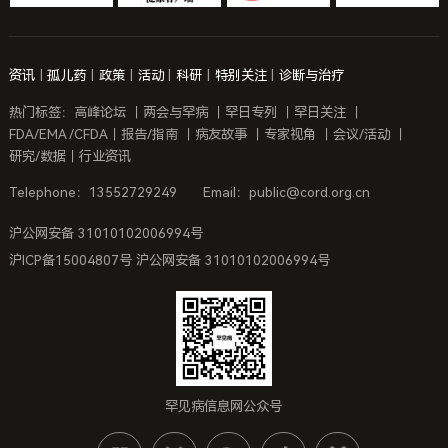
资讯
|
孤儿药
|
政策
|
活动
|
科研
|
特别关注
|
诊断与治疗
热门标签：
高峰论坛
｜
两会与罕病
｜
罕日专列
｜
罕日关注
｜
FDA/EMA /CFDA
｜
报告/指南
｜
病友故事
｜
专家视角
｜
会议/活动
｜
研究/数据
｜
行业资讯
Telephone：13552729249
Email：public@cord.org.cn
沪公网安备 31010102006994号
沪ICP备15004807号 沪公网安备 31010102006994号
罕见病信息网公众号