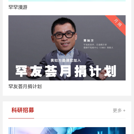
罕罕漫游
罕友荟月捐计划
科研招募
更多 +