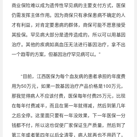
商业保险难以成为遗传性罕见病的主要支付方式，医保
仍需发挥主体作用。因为商保只有承保患病不确定的人
才有利益，对肯定要患病的群体，商保可能不愿意接受
其投保。罕见病大部分是遗传造成的，所以可以用基因
治疗。其他的疾病如高血压无法进行基因治疗，拿不出
一个趋零的方案，但基因治疗罕见病可以。
”
“
目前，江西医保为每个血友病的患者承担的年度费
用为
50
万元，如果一款基因治疗产品价格是
100
万元，
那我觉得病人不应该付费，医保每年付费
25
万元，比现
在每年付费减半，而且在第一年就得减，然后到第几年
之后全停。这里面只要有一年没效果，下一年医保一分
钱都不付，所以这也促使厂家保证生产质量，然后到了
第三年或者第四年以后全清零，病人就再也不用药了，