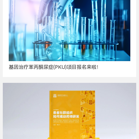
基因治疗苯丙酮尿症(PKU)项目报名来啦！
广
告