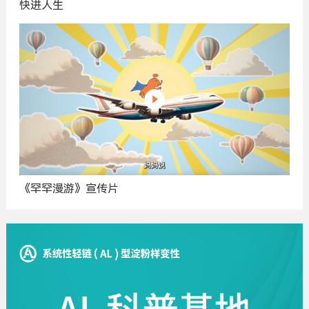
快进人生
《罕罕漫游》宣传片
广
告