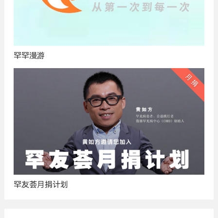
罕罕漫游
罕友荟月捐计划