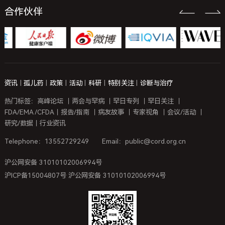
合作伙伴
资讯
|
孤儿药
|
政策
|
活动
|
科研
|
特别关注
|
诊断与治疗
热门标签：
高峰论坛
｜
两会与罕病
｜
罕日专列
｜
罕日关注
｜
FDA/EMA /CFDA
｜
报告/指南
｜
病友故事
｜
专家视角
｜
会议/活动
｜
研究/数据
｜
行业资讯
Telephone：13552729249
Email：public@cord.org.cn
沪公网安备 31010102006994号
沪ICP备15004807号 沪公网安备 31010102006994号