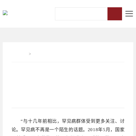
首页
>
资讯
“三医”协同，让罕见病患者“病有医、医
有药、药有保” ｜ 两会健康策
发布时间：2023/03/13
“与十几年前相比，罕见病群体受到更多关注、讨
论。罕见病不再是一个陌生的话题。2018年5月，国家