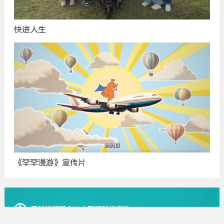
快进人生
《罕罕漫游》宣传片
广
告