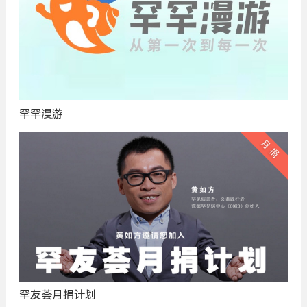
罕罕漫游
罕友荟月捐计划