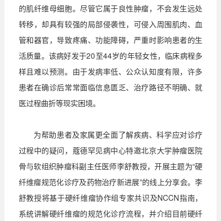
的肌纤维母细胞。尽管它属于良性肿瘤，不会发生远处
转移，却具有较强的局部侵袭性，可侵入周围肌肉、血
管和器官，导致疼痛、功能障碍，严重时影响患者的生
活质量。该病好发于20至44岁的年轻女性，临床病程多
样且难以预测。由于发病率低、公众认知度有限，许多
患者在确诊后常常面临信息匮乏、治疗路径不明确、就
医过程曲折等现实困境。
为帮助患者及家属更全面了解疾病、科学应对诊疗
过程中的疑问，蔻德罕见病中心特邀北京大学肿瘤医院
骨与软组织肿瘤科副主任医师李舒教授，开展主题为“硬
纤维瘤规范化诊疗及药物治疗新进展”的线上分享会。李
舒教授将基于硬纤维瘤协作组专家共识及NCCN指南，
系统讲解硬纤维瘤的规范化诊疗流程，并介绍目前硬纤