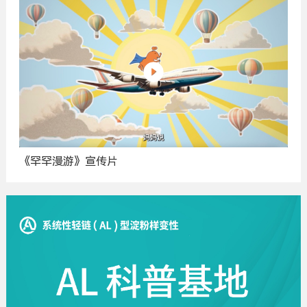
《罕罕漫游》宣传片
广
告