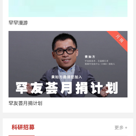
罕罕漫游
罕友荟月捐计划
科研招募
更多 +