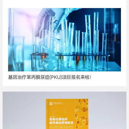
基因治疗苯丙酮尿症(PKU)项目报名来啦！
广
告