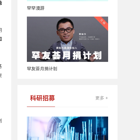
隐
罕罕漫游
明
知
基
罕友荟月捐计划
突
科研招募
更多 +
划