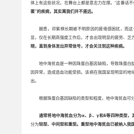
体上有这些状况，在舞台上都是意志力在撑。
”
这番话不
匿
”
的疾病，其实离我们并不遥远。
据悉，邓紫棋长期被不明原因的疲倦感困扰，而这
显，仅在长期高强度工作后，才会出现明显的疲劳、乏
晓，直到身体发出异常信号，才会关注到这种疾病。
地中海贫血是一种因珠蛋白基因缺陷，导致珠蛋白
因异常，造成造血功能受损。该病在我国呈现明显的地
出。
根据珠蛋白基因缺陷的类型和程度，地中海贫血可
通常将地中海贫血分为
α
、
β
、
γ
和
δ
等四种类型，
分为
轻型、中间型和重型。重型地中海贫血已被纳入我