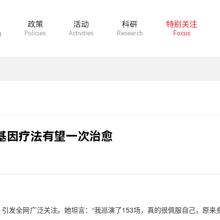
政策
活动
科研
特别关注
g
Policies
Activities
Research
Focus
基因疗法有望一次治愈
，引发全网广泛关注。她坦言：
“
我巡演了
153
场，真的很佩服自己，原来