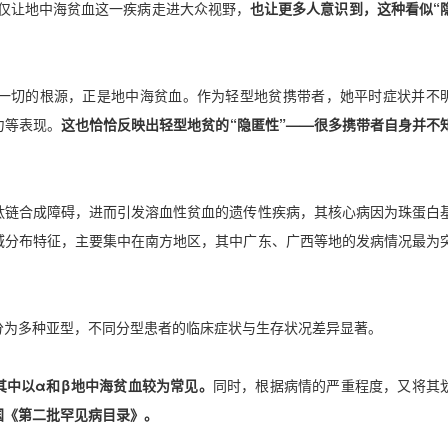
仅让地中海贫血这一疾病走进大众视野，
也让更多人意识到，这种看似
“
一切的根源，正是地中海贫血。作为轻型地贫携带者，她平时症状并不
力等表现。
这也恰恰反映出轻型地贫的
“
隐匿性
”——
很多携带者自身并不
肽链合成障碍，进而引发溶血性贫血的遗传性疾病，其核心病因为珠蛋白
域分布特征，主要集中在南方地区，其中广东、广西等地的发病情况最为
分为多种亚型，不同分型患者的临床症状与生存状况差异显著。
其中以
α
和
β
地中海贫血较为常见。
同时，根据病情的严重程度，又将其
国《第二批罕见病目录》。