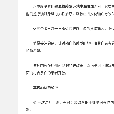
以重度受累的
输血依赖型
β-
地中海贫血
为例，这类
他们还必须终身进行排铁治疗，以防止因反复输血导致
这些患者日复一日承受着难以言说的身体痛苦，不
值得关注的是，针对输血依赖型
β-
地中海贫血患者
的新希望。
依托国家在广州南沙的特许政策，霖南基因（康霖
面向符合条件的患者开放。
其核心优势如下：
①
一次治疗，终身有效：经改造的干细胞可在体
赖。