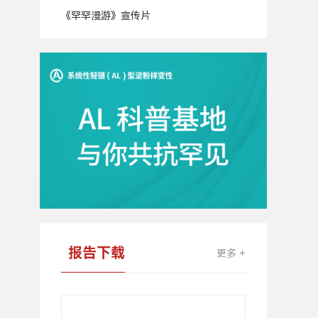
《罕罕漫游》宣传片
广
告
报告下载
更多 +