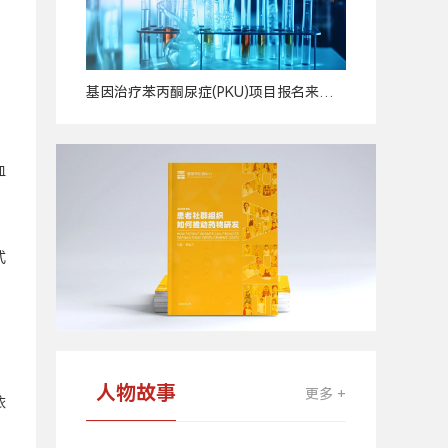
，
基因治疗苯丙酮尿症(PKU)项目报名来
广
啦！
告
血
式
人物故事
更多 +
依