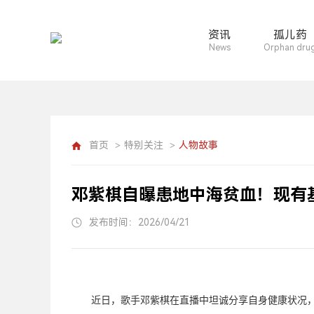
资讯
孤儿药
News
Orphan dru
首页
特别关注
人物故事
>
>
邓紫棋自曝患地中海贫血！​现有
发布时间：2026/04/21
近日，歌手邓紫棋在直播中坦诚分享自身健康状况