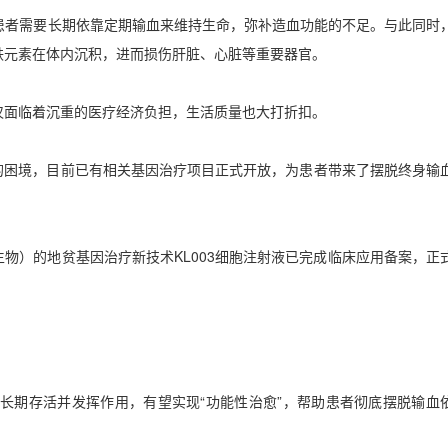
患者需要长期依靠定期输血来维持生命，弥补造血功能的不足。与此同时
铁元素在体内沉积，进而损伤肝脏、心脏等重要器官。
仅面临着沉重的医疗经济负担，生活质量也大打折扣。
的困境，目前已有相关基因治疗项目正式开放，为患者带来了摆脱终身输
生物）的地贫基因治疗新技术
KL003
细胞注射液已完成临床应用备案，正
内长期存活并发挥作用，有望实现
“
功能性治愈
”
，帮助患者彻底摆脱输血