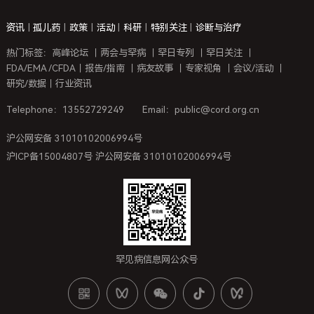
资讯
|
孤儿药
|
政策
|
活动
|
科研
|
特别关注
|
诊断与治疗
热门标签：
高峰论坛
｜
两会与罕病
｜
罕日专列
｜
罕日关注
｜
FDA/EMA /CFDA
｜
报告/指南
｜
病友故事
｜
专家视角
｜
会议/活动
｜
研究/数据
｜
行业资讯
Telephone：13552729249
Email：public@cord.org.cn
沪公网安备 31010102006994号
沪ICP备15004807号 沪公网安备 31010102006994号
罕见病信息网公众号