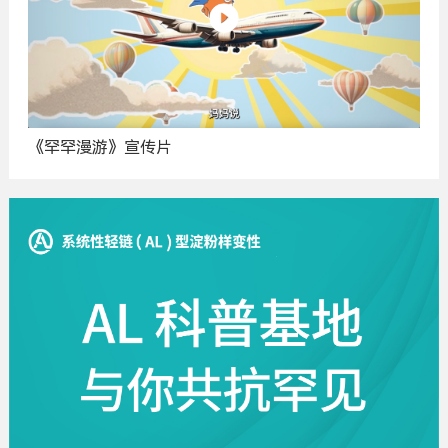
《罕罕漫游》宣传片
广
告