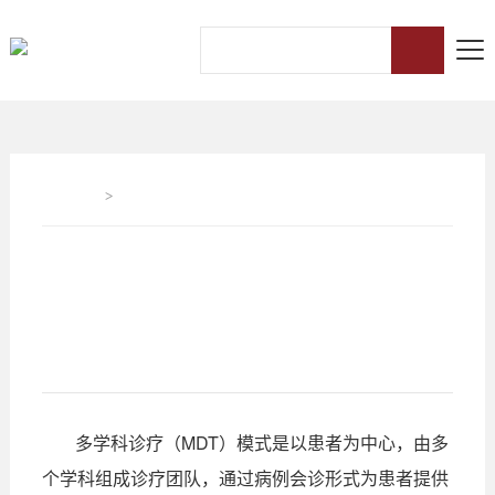
首页
>
诊断与治疗
廊坊市人民医院罕见病多学科门诊即将
开诊
发布时间：2024/04/28
多学科诊疗（MDT）模式是以患者为中心，由多
个学科组成诊疗团队，通过病例会诊形式为患者提供